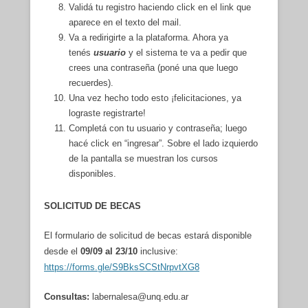
Validá tu registro haciendo click en el link que
aparece en el texto del mail.
Va a redirigirte a la plataforma. Ahora ya
tenés
usuario
y el sistema te va a pedir que
crees una contraseña (poné una que luego
recuerdes).
Una vez hecho todo esto ¡felicitaciones, ya
lograste registrarte!
Completá con tu usuario y contraseña; luego
hacé click en “ingresar”. Sobre el lado izquierdo
de la pantalla se muestran los cursos
disponibles.
SOLICITUD DE BECAS
El formulario de solicitud de becas estará disponible
desde el
09/09 al 23/10
inclusive:
https://forms.gle/S9BksSCStNrpvtXG8
Consultas:
labernalesa@unq.edu.ar